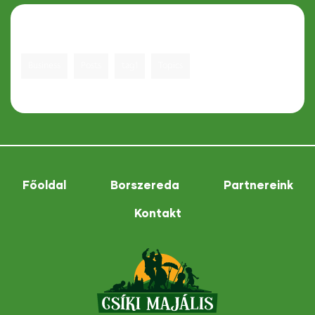
Tagek
Business
Posts
tag1
Topics
Főoldal
Borszereda
Partnereink
Kontakt