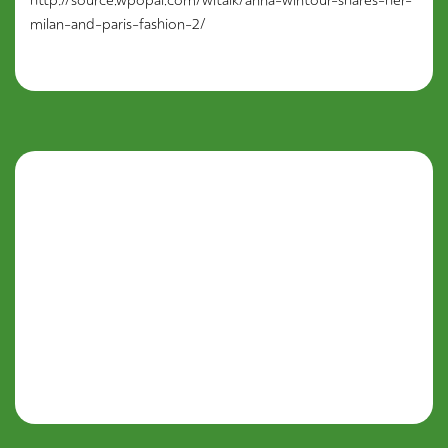
http://source.wpopal.com/witalk/anna-wintour-shares-her-
milan-and-paris-fashion-2/
Legutóbbi bejegyzések
A blogbejegyzés címe
A blogbejegyzés címe
A blogbejegyzés címe
A blogbejegyzés címe