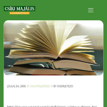
JÚLIUS 24., 2019
UNCATEGORIZED
BY
KISERLETEZO
A blogbejegyzés címe