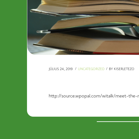
JÚLIUS 24., 2019
UNCATEGORIZED
BY
KISERLETEZO
A blogbejegyzés címe
http://source.wpopal.com/witalk/meet-the-m