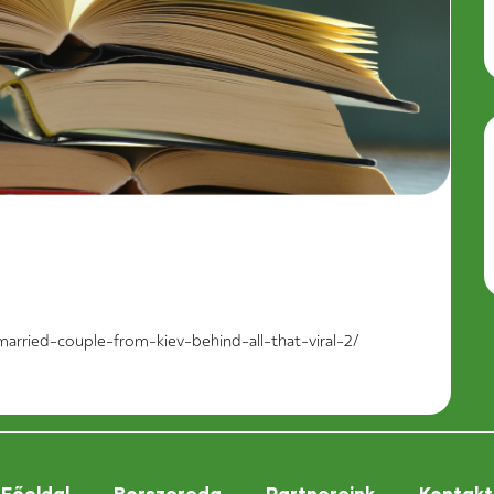
arried-couple-from-kiev-behind-all-that-viral-2/
Főoldal
Borszereda
Partnereink
Kontakt