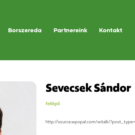
Borszereda
Partnereink
Kontakt
Sevecsek Sándor
fellépő
http://source.wpopal.com/witalk/?post_typ