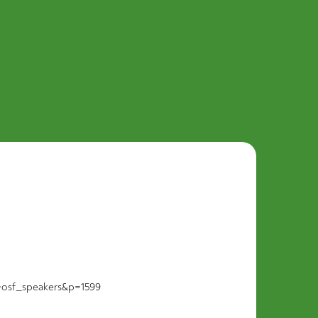
e=osf_speakers&p=1599